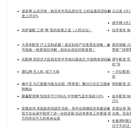
盛多网 山东济南：购买本市高品质住宅 公积金最高贷款额
点点盈 4月2
度上浮30%
鼎牛网 4月2
洪萨速配 三类“事”里的发展之道（人民论坛）
佳禾资本 
大资本配资 沪上宝妈必藏！嘉定妇幼产后复查全攻略：挂
易倍策略 
号指南 + 检查项目详解，助你从容应对恢复期！
带新”“传帮
乐配网 荷经济大臣就安世半导体问题表态 中国商务部回应
犀牛配资 
价”等
通弘网 无人机, 闯了大祸
一片红配资
布
擒牛宝 乌兰图雅与狼戈合唱《苹果香》飘2025北京卫视中
明利配资 
秋晚会
聚赢配资网 恒指失守27000点 中华燃气逆市涨超110%
益丰配资 
23%
富隆咨询 美国政府高级官员称：美伊会谈继续具有建设性
宏盛证券 
双方在会谈中取得了进一步的进展 但还有更多工作要做 双
合规、安全
方同意在不久的将来会面
长春博时配
日子不好过，