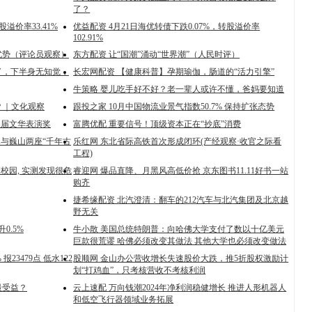
了？
溢价率33.41%
优益配资 4月21日海优转债下跌0.07%，转股溢价率
102.91%
优势（评论员观察）
东方配资 让“国潮”涌动“世界潮”（人民时评）
了，下半身无知觉，
长宏网配资 【健康科普】孕期瑜伽，肠道的“活力引擎”
牛策略 婴儿吃手好不好？老一辈人或许不懂，爸妈要知道
？｜文化观察
跟投之家 10月中国物流业景气指数50.7% 保持扩张态势
八届文华表演奖
富腾优配 重要信号！顶级资本正在“抄底”消费
水与巍山两座“千年古
乐红网 东北省际高铁首次形成闭环(产经观察·收官之际看
工程)
校园, 实测发现很危
睿迎网 爆品直降、月黑风高低价抢 京东图书11.11好书一站
购齐
捷希缘配资 北汽澄清：翻车的212汽车与北汽集团及北京越
野无关
0.5%
牛小散 美国总统特朗普：向哈佛大学支付了数以十亿美元
巨款很荒谬 哈佛必须改变其做法 其他大学也必须改变做法
23479点 低水122
股顺网 金山办公营收增长失速股价大跌，推5折股权激励计
划“打鸡血”，只考核营收不考核利润
最受益？
云上速配 万向钱潮2024年净利润稳健增长 推进人形机器人
和低空飞行器领域业务拓展