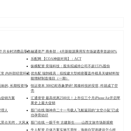
4个月乡村消费品零售
融通资产 商务部：4月新能源乘用车市场渗透率首超60%
乐配网 【COA神级对局】：ACT
纵横配资 奕瑞科技：股东拟减持公司不超153%股份
常 内外部经营环境
优先配 瑞鹄模具：拟投建大型精密覆盖件模具关键材料智
能增材制造项目（一期）
优质标的, 长期投资可
恒运资本 300亿蛇吞象梦碎! 闻泰科技的安世, 咋就成了空
壳
贴促销方案
汇通资管 最高优惠2500元！上市仅三个月iPhone Air开启苹
果史上最大促销
管理人
股门在线 随神舟二十一号载人飞船返回的“太空小鼠”已成
功孕育幼仔
气景点关闭，大风大
股门在线 一眼千年 古建新生——山西文旅市场新观察
牛人配资 总体方案实施五周年，海南自贸港建设怎么样