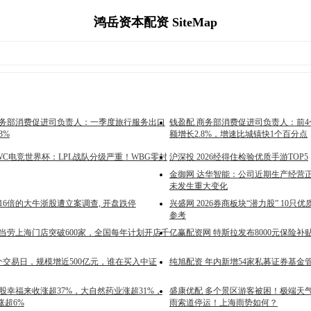
鸿岳资本配资 SiteMap
商务部消费促进司负责人：一季度旅行服务出口
钱盈配 商务部消费促进司负责人：前
3%
额增长2.8%，增速比城镇快1个百分点
WC电竞世界杯：LPL战队分级严重！WBG零封
沪深投 2026经得住检验优质手游TOP5
金御网 达华智能：公司近期生产经营正
未发生重大变化
16倍的大牛浙股遭立案调查, 开盘跌停
兴盛网 2026券商板块“潜力股” 10只
参考
麦当劳上海门店突破600家，全国每年计划开店千
亿赢配资网 特斯拉发布8000元保险补
个交易日，规模增近500亿元，谁在买入中证
纯旭配资 年内新增54家私募证券基金
股幸福来收涨超37%，大自然药业涨超31%，
盛康优配 多个景区游客被困！极端天
涨超6%
雨索道停运！上海雨势如何？