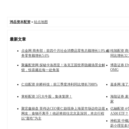
鸿岳资本配资
»
站点地图
最新文章
点金网 商务部：前四个月社会消费品零售总额增长1.9% 服
纯旭配资 
务零售额增长5.6%
同比增长32.
聚赢配资网 探秘卡洛西亚！洛克王国世界隐藏场景全解
博盈证券 E
OMG
锁，惊喜藏在每一处角落
仁信配资 剑桥科技：前三季度净利同比增长7088%
嘉多网 涨了
掌柜配资 3只大牛股，集体复牌！
海陆证券 
家
聚宏鑫操盘 英伟达CEO黄仁勋现身上海菜市场边吃边逛，
亿融配资 4
网友：食物不离手！他还将前往北京及深圳，本次行程
A500 ETF？
以“逛吃”为主
神机策 中概
蔚小理至多