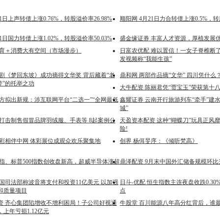
1日上声转债上涨0.76%，转股溢价率26.98%
顺阳网 4月21日力合转债上涨0.5%，转股
1日国力转债上涨1.02%，转股溢价率50.03%
盛金缘证券 丰富人才资源，厚植发展
体育＋消费大有空间（市场漫步）
日富农优配 难以置信！一女子脊椎断
发视频称“我能生孩”
川剧《梦回东坡》成功摘得文华奖 背后藏着“老
鼎和网 两部作品摘“文华” 四川凭什么
带”的托举之功
大牛配资 陈丽君凭“贾宝玉”荣获第十
官方拟出新规：涉互联网平台“二选一”“全网最低
鑫耀证券 云南开行旅游列车“牵手”建
城”
 打击制售假冒品牌羽绒服、手表等 8起案例公
天盈资本配资 这种“蝴蝶刀”玩具正风靡
险!
京彩相伴中网 体彩展位成观众欢乐聚集地
创界 杨佴旻序：《倾听梵高》
纳指、标普500指数创收盘新高，超威半导体涨超
鼎泽配资 9月末中国外汇储备规模环比升
美国司法部称波音将支付和投资11亿美元 以加强
日斗-优配 恒生指数主连夜盘收跌0.30% 报
和质量项目
点
资 齐心集团陷增收不增利困局！子公司好视通
牛股堂 百川能源八年高分红背后，谁
上年亏损1.12亿元